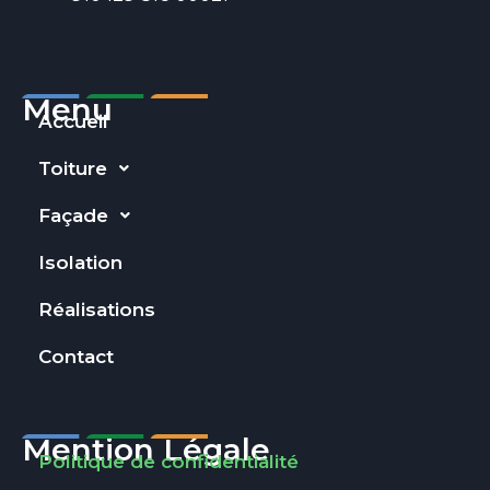
Menu
Accueil
Toiture
Façade
Isolation
Réalisations
Contact
Mention Légale
Politique de confidentialité