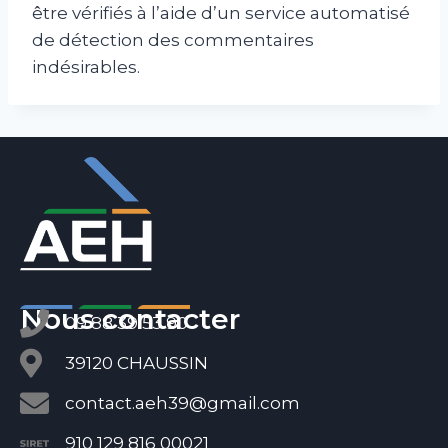
être vérifiés à l’aide d’un service automatisé
de détection des commentaires
indésirables.
Nous contacter
09 88 39 53 90
39120 CHAUSSIN
contact.aeh39@gmail.com
910 129 816 00021